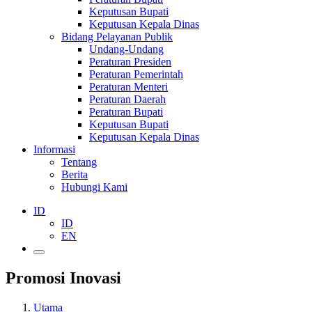
Keputusan Bupati
Keputusan Kepala Dinas
Bidang Pelayanan Publik
Undang-Undang
Peraturan Presiden
Peraturan Pemerintah
Peraturan Menteri
Peraturan Daerah
Peraturan Bupati
Keputusan Bupati
Keputusan Kepala Dinas
Informasi
Tentang
Berita
Hubungi Kami
ID
ID
EN
Promosi Inovasi
Utama